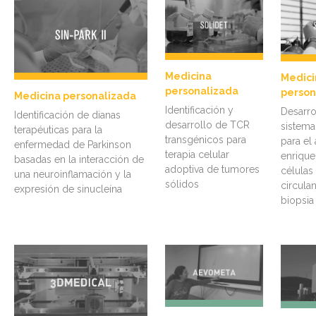
Medicina
Medici
personalizada
person
Medicina personalizada
Identificación y
Desarro
Identificación de dianas
desarrollo de TCR
sistema
terapéuticas para la
transgénicos para
para el
enfermedad de Parkinson
terapia celular
enrique
basadas en la interacción de
adoptiva de tumores
células
una neuroinflamación y la
sólidos
circula
expresión de sinucleína
biopsia 