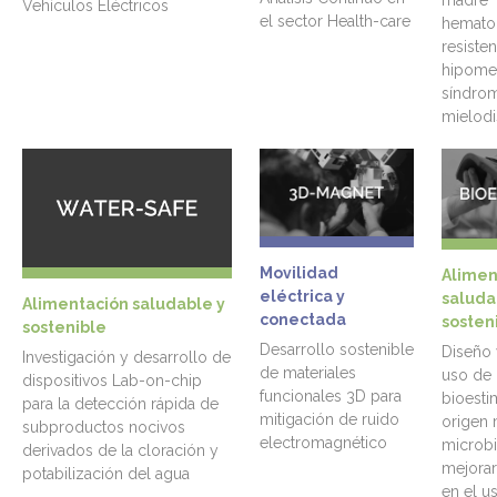
madre
Vehículos Eléctricos
el sector Health-care
hemato
resiste
hipomet
síndro
mielodi
Movilidad
Alimen
eléctrica y
saluda
Alimentación saludable y
conectada
sosten
sostenible
Desarrollo sostenible
Diseño 
Investigación y desarrollo de
de materiales
uso de
dispositivos Lab-on-chip
funcionales 3D para
bioesti
para la detección rápida de
mitigación de ruido
origen 
subproductos nocivos
electromagnético
microbi
derivados de la cloración y
mejorar 
potabilización del agua
en el u