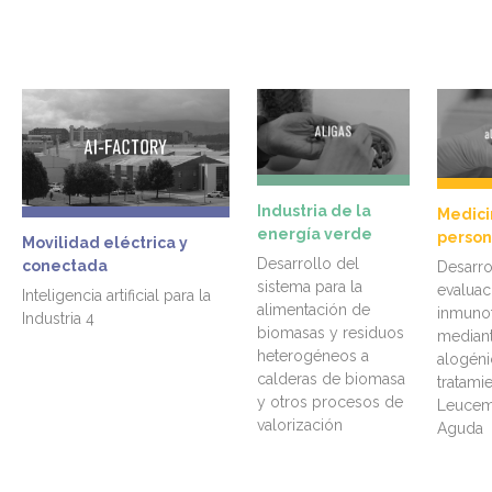
Industria de la
Medici
energía verde
person
Movilidad eléctrica y
Desarrollo del
conectada
Desarro
sistema para la
evaluac
Inteligencia artificial para la
alimentación de
inmunot
Industria 4
biomasas y residuos
median
heterogéneos a
alogéni
calderas de biomasa
tratami
y otros procesos de
Leucem
valorización
Aguda