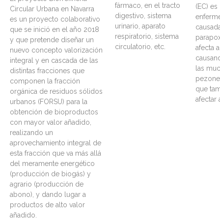
fármaco, en el tracto
(EC) es
Circular Urbana en Navarra
digestivo, sistema
enferme
es un proyecto colaborativo
urinario, aparato
causada
que se inició en el año 2018
respiratorio, sistema
parapox
y que pretende diseñar un
circulatorio, etc.
afecta 
nuevo concepto valorización
causand
integral y en cascada de las
las muc
distintas fracciones que
pezones
componen la fracción
que tam
orgánica de residuos sólidos
afectar
urbanos (FORSU) para la
obtención de bioproductos
con mayor valor añadido,
realizando un
aprovechamiento integral de
esta fracción que va más allá
del meramente energético
(producción de biogás) y
agrario (producción de
abono), y dando lugar a
productos de alto valor
añadido.