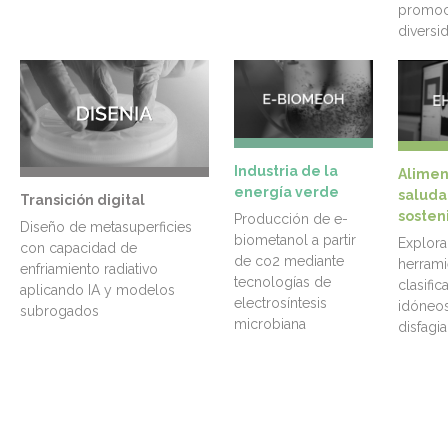
promoc
diversi
Industria de la
Alimen
energía verde
saluda
Transición digital
sosten
Producción de e-
Diseño de metasuperficies
biometanol a partir
Explora
con capacidad de
de co2 mediante
herrami
enfriamiento radiativo
tecnologías de
clasific
aplicando IA y modelos
electrosíntesis
idóneos
subrogados
microbiana
disfagi