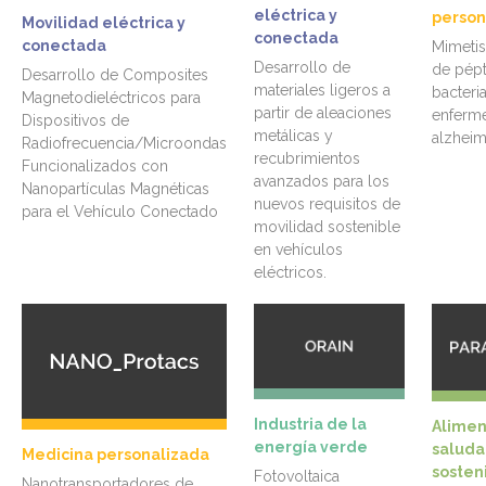
eléctrica y
person
Movilidad eléctrica y
conectada
conectada
Mimeti
Desarrollo de
de pépt
Desarrollo de Composites
materiales ligeros a
bacteri
Magnetodieléctricos para
partir de aleaciones
enferm
Dispositivos de
metálicas y
alzheim
Radiofrecuencia/Microondas
recubrimientos
Funcionalizados con
avanzados para los
Nanopartículas Magnéticas
nuevos requisitos de
para el Vehículo Conectado
movilidad sostenible
en vehículos
eléctricos.
Industria de la
Alimen
energía verde
saluda
Medicina personalizada
sosten
Fotovoltaica
Nanotransportadores de