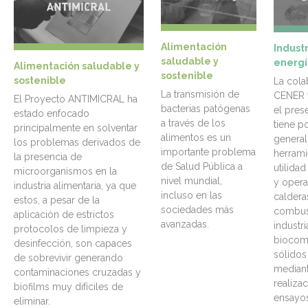
Alimentación
Industr
saludable y
energí
Alimentación saludable y
sostenible
sostenible
La cola
La transmisión de
CENER 
El Proyecto ANTIMICRAL ha
bacterias patógenas
el pres
estado enfocado
a través de los
tiene p
principalmente en solventar
alimentos es un
general
los problemas derivados de
importante problema
herrami
la presencia de
de Salud Pública a
utilidad
microorganismos en la
nivel mundial,
y opera
industria alimentaria, ya que
incluso en las
caldera
estos, a pesar de la
sociedades más
combust
aplicación de estrictos
avanzadas.
industr
protocolos de limpieza y
biocom
desinfección, son capaces
sólidos
de sobrevivir generando
mediant
contaminaciones cruzadas y
realizac
biofilms muy difíciles de
ensayos
eliminar.