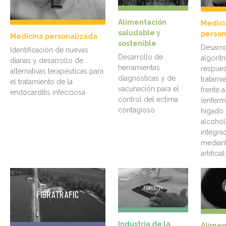
Alimentación
Medici
saludable y
person
Medicina personalizada
sostenible
Desarro
Identificación de nuevas
Desarrollo de
algorit
dianas y desarrollo de
herramientas
respues
alternativas terapéuticas para
diagnósticas y de
tratamie
el tratamiento de la
vacunación para el
frente 
endocarditis infecciosa
control del ectima
(enfer
contagioso
hígado 
alcohól
integra
mediant
artificial
Industria de la
Alimen