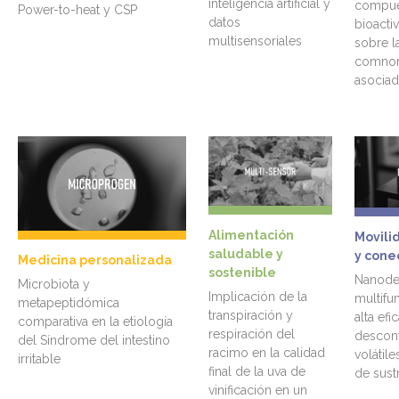
inteligencia artificial y
compue
Power-to-heat y CSP
datos
bioacti
multisensoriales
sobre l
comnor
asociad
Alimentación
Movili
saludable y
y cone
Medicina personalizada
sostenible
Nanode
Microbiota y
Implicación de la
multifu
metapeptidómica
transpiración y
alta efi
comparativa en la etiología
respiración del
descon
del Síndrome del intestino
racimo en la calidad
volátil
irritable
final de la uva de
de sust
vinificación en un