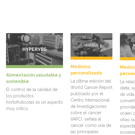
Medicina
Medici
personalizada
person
Alimentación saludable y
La última edición del
sostenible
La relac
World Cancer Report
dieta, s
El control de la calidad de
publicado por el
de vida
los productos
Centro Internacional
convert
hortofrutícolas es un aspecto
de Investigaciones
priorid
muy crítico.
sobre el cáncer
orden d
(IARC), señala al
otras ra
cáncer como una de
especta
las principales
increme