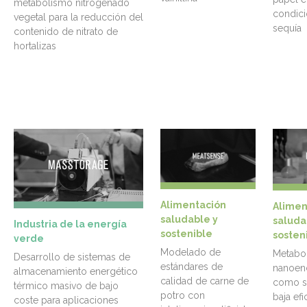
metabolismo nitrogenado
condici
vegetal para la reducción del
sequía
contenido de nitrato de
hortalizas
Alimentación
Alimen
saludable y
saluda
Industria de la energía
sostenible
sosten
verde
Modelado de
Metabol
Desarrollo de sistemas de
estándares de
nanoen
almacenamiento energético
calidad de carne de
como so
térmico masivo de bajo
potro con
baja efi
coste para aplicaciones