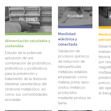
Movilidad
Medici
eléctrica y
person
Alimentación saludable y
conectada
sostenible
Desarro
Validación de
evaluac
Estudio de la potencial
procesos químicos
técnica
aplicación de una
de reducción de
por res
combinación de probióticos,
nanopartículas
magnét
prebióticos y postbióticos
metálicas estables
multipa
para la prevención y
empleando como
predeci
tratamiento de la disbiosis
materia prima nano-
precoz 
intestinal característica del
óxidos metálicos
del inje
síndrome metabólico, así
producidos
el trans
como sus comorbilidades
mediante pirolisis en
asociadas
llama