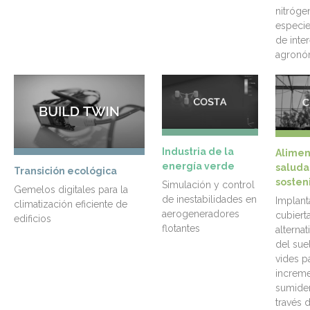
nitróge
especie
de inte
agronó
Industria de la
Alimen
energía verde
saluda
Transición ecológica
sosten
Simulación y control
Gemelos digitales para la
de inestabilidades en
Implant
climatización eficiente de
aerogeneradores
cubier
edificios
flotantes
alterna
del sue
vides p
increme
sumide
través d