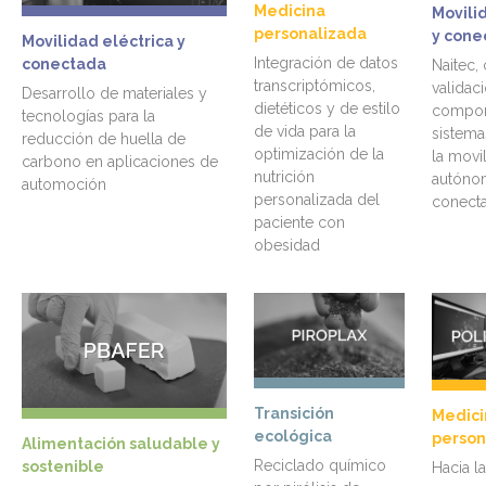
Medicina
Movili
personalizada
y cone
Movilidad eléctrica y
Integración de datos
conectada
Naitec,
transcriptómicos,
validaci
Desarrollo de materiales y
dietéticos y de estilo
compon
tecnologías para la
de vida para la
sistema
reducción de huella de
optimización de la
la movi
carbono en aplicaciones de
nutrición
autóno
automoción
personalizada del
conect
paciente con
obesidad
Transición
Medici
ecológica
person
Alimentación saludable y
Reciclado químico
sostenible
Hacia la