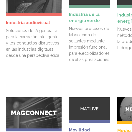
Industria de la
Industr
energía verde
energí
Industria audiovisual
Nuevos procesos de
Nuevos 
Soluciones de IA generativa
fabricación de
métodos
para la narración inteligente
sellantes mediante
la prod
y los conductos disruptivos
impresión funcional
hidróg
en las industrias digitales
para electrolizadores
desde una perspectiva ética
de altas prestaciones
Movilidad
Medici