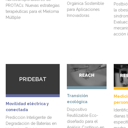
Orgánica Sostenible
Postbiót
PROTACs: Nuevas estrategias
para Aplicaciones
la obes
terapéuticas para el Mieloma
Innovadoras
síndrom
Múltiple
Evaluaci
mecani
acción 
Transición
Medici
ecológica
person
Movilidad eléctrica y
Dispositivo
conectada
Identifi
Reutilizable Eco-
dianas 
Predicción Inteligente de
diseñado para el
específ
Degradación de Baterías en
Análisis Contínuo en