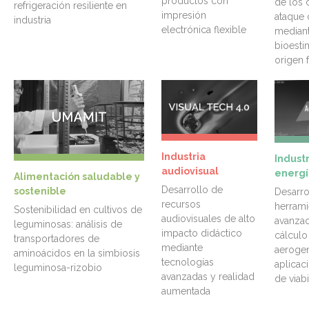
productos con
de los c
refrigeración resiliente en
impresión
ataque 
industria
electrónica flexible
mediant
bioesti
origen 
Industria
Industr
audiovisual
energí
Alimentación saludable y
Desarrollo de
sostenible
Desarro
recursos
herrami
Sostenibilidad en cultivos de
audiovisuales de alto
avanzad
leguminosas: análisis de
impacto didáctico
cálculo
transportadores de
mediante
aeroge
aminoácidos en la simbiosis
tecnologías
aplicac
leguminosa-rizobio
avanzadas y realidad
de viabi
aumentada