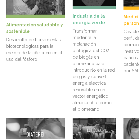
Industria de la
Medici
energía verde
person
Alimentación saludable y
Transformar
sostenible
Caracte
mediante la
perfil d
Desarrollo de herramientas
metanación
biomar
biotecnológicas para la
biológica del CO2
invasiv
mejora de la eficiencia en el
de biogás en
daño ca
uso del fósforo
biometano para
pacient
introducirlo en la red
por SA
de gas y convertir
energía eléctrica
renovable en un
vector energético
almacenable como
el biometano