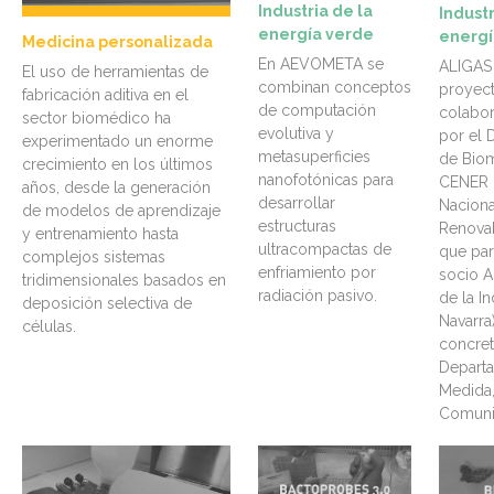
Industria de la
Industr
energía verde
energí
Medicina personalizada
En AEVOMETA se
ALIGAS
El uso de herramientas de
combinan conceptos
proyec
fabricación aditiva en el
de computación
colabor
sector biomédico ha
evolutiva y
por el 
experimentado un enorme
metasuperficies
de Bio
crecimiento en los últimos
nanofotónicas para
CENER 
años, desde la generación
desarrollar
Naciona
de modelos de aprendizaje
estructuras
Renovab
y entrenamiento hasta
ultracompactas de
que par
complejos sistemas
enfriamiento por
socio A
tridimensionales basados en
radiación pasivo.
de la In
deposición selectiva de
Navarra)
células.
concret
Depart
Medida,
Comuni