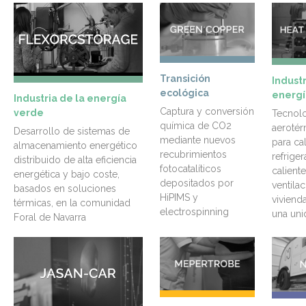
Transición
Industr
ecológica
energí
Industria de la energía
Captura y conversión
verde
Tecnolo
química de CO2
aerotér
Desarrollo de sistemas de
mediante nuevos
para ca
almacenamiento energético
recubrimientos
refrige
distribuido de alta eficiencia
fotocatalíticos
caliente
energética y bajo coste,
depositados por
ventila
basados en soluciones
HiPIMS y
viviend
térmicas, en la comunidad
electrospinning
una un
Foral de Navarra