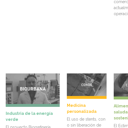
comerc
actualm
operacio
Medicina
Alimen
personalizada
saluda
Industria de la energía
sosten
El uso de stents, con
verde
o sin liberación de
El Ecti
El proyecto Biorrefinería