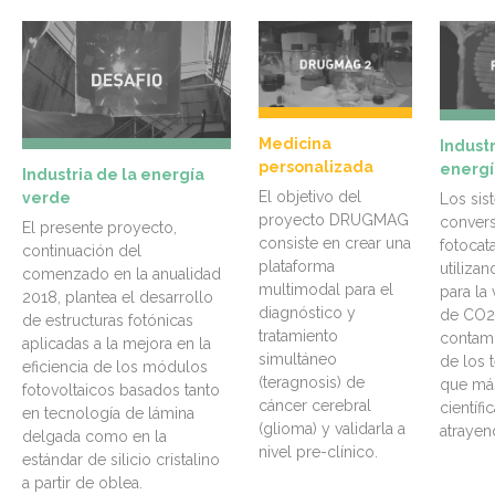
Medicina
Industr
personalizada
energí
Industria de la energía
El objetivo del
verde
Los sis
proyecto DRUGMAG
convers
El presente proyecto,
consiste en crear una
fotocatal
continuación del
plataforma
utilizan
comenzado en la anualidad
multimodal para el
para la 
2018, plantea el desarrollo
diagnóstico y
de CO2 
de estructuras fotónicas
tratamiento
contami
aplicadas a la mejora en la
simultáneo
de los 
eficiencia de los módulos
(teragnosis) de
que má
fotovoltaicos basados tanto
cáncer cerebral
científi
en tecnología de lámina
(glioma) y validarla a
atrayen
delgada como en la
nivel pre-clínico.
estándar de silicio cristalino
a partir de oblea.