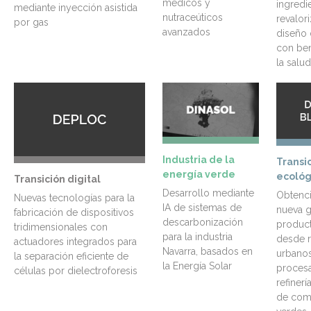
médicos y
ingredi
mediante inyección asistida
nutraceúticos
revalor
por gas
avanzados
diseño 
con ben
la salud
Industria de la
Transi
energía verde
ecológ
Transición digital
Desarrollo mediante
Obtenc
Nuevas tecnologías para la
IA de sistemas de
nueva g
fabricación de dispositivos
descarbonización
product
tridimensionales con
para la industria
desde r
actuadores integrados para
Navarra, basados en
urbanos
la separación eficiente de
la Energía Solar
proces
células por dielectroforesis
refiner
de com