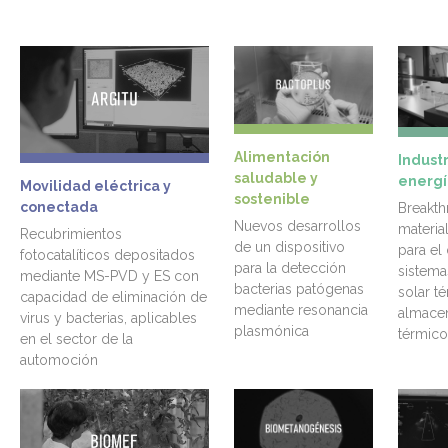
Alimentación
Industr
saludable y
energí
Movilidad eléctrica y
sostenible
conectada
Breakth
Nuevos desarrollos
materia
Recubrimientos
de un dispositivo
para el
fotocatalíticos depositados
para la detección
sistema
mediante MS-PVD y ES con
bacterias patógenas
solar t
capacidad de eliminación de
mediante resonancia
almace
virus y bacterias, aplicables
plasmónica
térmico
en el sector de la
automoción