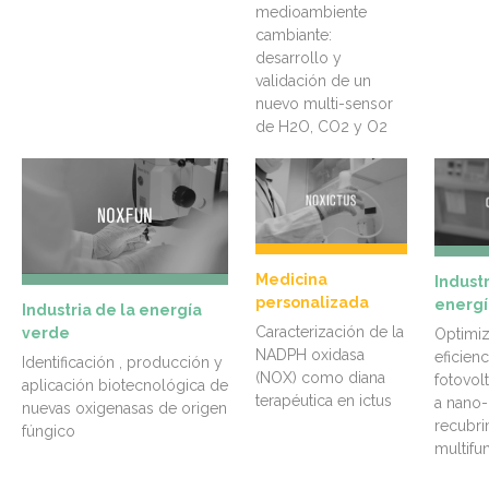
medioambiente
cambiante:
desarrollo y
validación de un
nuevo multi-sensor
de H2O, CO2 y O2
Medicina
Industr
personalizada
energí
Industria de la energía
Caracterización de la
verde
Optimiz
NADPH oxidasa
eficien
Identificación , producción y
(NOX) como diana
fotovol
aplicación biotecnológica de
terapéutica en ictus
a nano-
nuevas oxigenasas de origen
recubri
fúngico
multifu