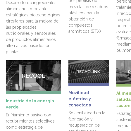
por pirólisis de
persona
Desarrollo de ingredientes
mezclas de residuos
tratami
alimentarios mediante
plásticos para la
infecci
estratégicas biotecnológicas
obtención de
respirat
circulares para la mejora de
compuestos
polimic
las propiedades
aromáticos (BTX)
evaluac
nutricionales y sensoriales
fármaco
de productos alimentarios
median
alternativos basados en
pulmon
plantas
Movilidad
Alimen
eléctrica y
saluda
Industria de la energía
conectada
sosten
verde
Sostenibilidad en la
Estrateg
Enfriamiento pasivo con
fabricación y
sosteni
recubrimientos selectivos
recuperación de
mejorar
como estrategia de