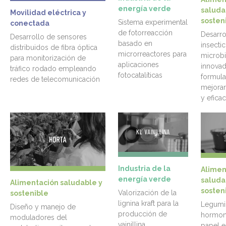
energía verde
saluda
Movilidad eléctrica y
sosten
Sistema experimental
conectada
de fotorreacción
Desarro
Desarrollo de sensores
basado en
insectic
distribuidos de fibra óptica
microrreactores para
microbi
para monitorización de
aplicaciones
innovad
tráfico rodado empleando
fotocatalíticas
formula
redes de telecomunicación
mejorar
y eficac
Industria de la
Alimen
energía verde
saluda
Alimentación saludable y
sosten
Valorización de la
sostenible
lignina kraft para la
Legumi
Diseño y manejo de
producción de
hormona
moduladores del
vainillina
papel e