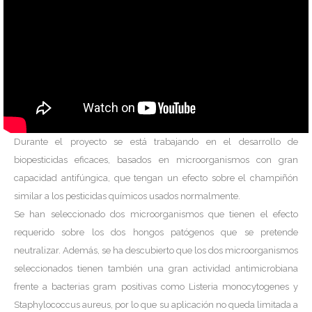
Durante el proyecto se está trabajando en el desarrollo de
biopesticidas eficaces, basados en microorganismos con gran
capacidad antifúngica, que tengan un efecto sobre el champiñón
similar a los pesticidas químicos usados normalmente.
Se han seleccionado dos microorganismos que tienen el efecto
requerido sobre los dos hongos patógenos que se pretende
neutralizar. Además, se ha descubierto que los dos microorganismos
seleccionados tienen también una gran actividad antimicrobiana
frente a bacterias gram positivas como Listeria monocytogenes y
Staphylococcus aureus, por lo que su aplicación no queda limitada a