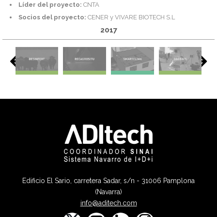
Líder del proyecto:
CNTA
Socios del proyecto:
CENER y VIVARE BIOTECH S.L
2017
Edificio El Sario, carretera Sadar, s/n - 31006 Pamplona
(Navarra)
info@aditech.com