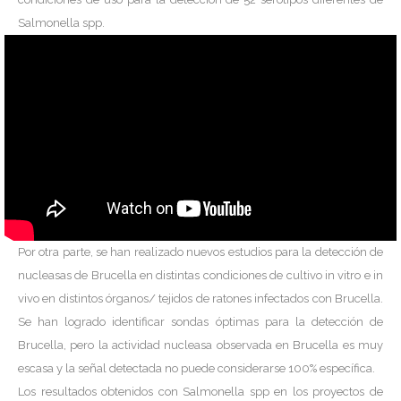
Salmonella spp.
Por otra parte, se han realizado nuevos estudios para la detección de
nucleasas de Brucella en distintas condiciones de cultivo in vitro e in
vivo en distintos órganos/ tejidos de ratones infectados con Brucella.
Se han logrado identificar sondas óptimas para la detección de
Brucella, pero la actividad nucleasa observada en Brucella es muy
escasa y la señal detectada no puede considerarse 100% específica.
Los resultados obtenidos con Salmonella spp en los proyectos de