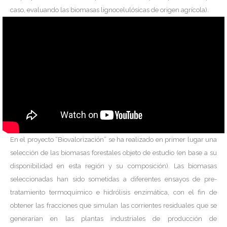
caso, evaluando las biomasas lignocelulósicas de origen agrícola).
En el proyecto “Biovalorización” se ha realizado en primer lugar una
selección de las biomasas forestales objeto de estudio (en base a su
disponibilidad en esta región y su composición). Las biomasas
seleccionadas han sido sometidas a diferentes ensayos de pre-
tratamiento termoquímico e hidrólisis enzimática, con el fin de
obtener las fracciones que simulan las corrientes residuales que se
generarían en las plantas industriales de producción de