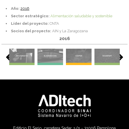
Año:
2016
Sector estratégico:
Alimentación saludable y sostenible
Líder del proyecto:
CNTA
Socios del proyecto:
AIN y La Zaragozana
2016
Edificio El Sario, carretera Sadar, s/n - 31006 Pamplona