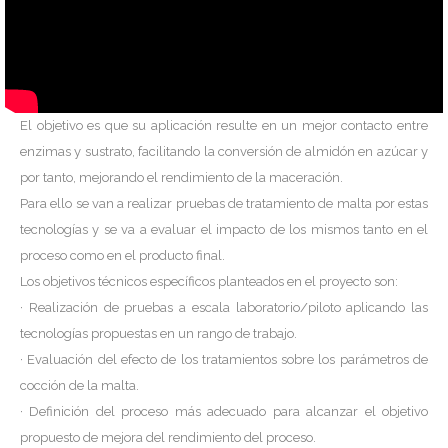
El objetivo es que su aplicación resulte en un mejor contacto entre
enzimas y sustrato, facilitando la conversión de almidón en azúcar y
por tanto, mejorando el rendimiento de la maceración.
Para ello se van a realizar pruebas de tratamiento de malta por estas
tecnologías y se va a evaluar el impacto de los mismos tanto en el
proceso como en el producto final.
Los objetivos técnicos específicos planteados en el proyecto son:
· Realización de pruebas a escala laboratorio/piloto aplicando las
tecnologías propuestas en un rango de trabajo.
· Evaluación del efecto de los tratamientos sobre los parámetros de
cocción de la malta.
· Definición del proceso más adecuado para alcanzar el objetivo
propuesto de mejora del rendimiento del proceso.