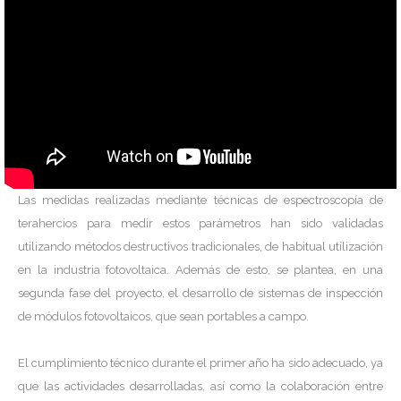
Las medidas realizadas mediante técnicas de espectroscopía de
terahercios para medir estos parámetros han sido validadas
utilizando métodos destructivos tradicionales, de habitual utilización
en la industria fotovoltaica. Además de esto, se plantea, en una
segunda fase del proyecto, el desarrollo de sistemas de inspección
de módulos fotovoltaicos, que sean portables a campo.
El cumplimiento técnico durante el primer año ha sido adecuado, ya
que las actividades desarrolladas, así como la colaboración entre