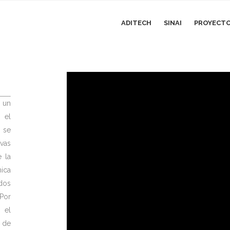
ADITECH
SINAI
PROYECTOS
 un
 el
o se
vas
 la
ica
dos
 Por
 el
n de