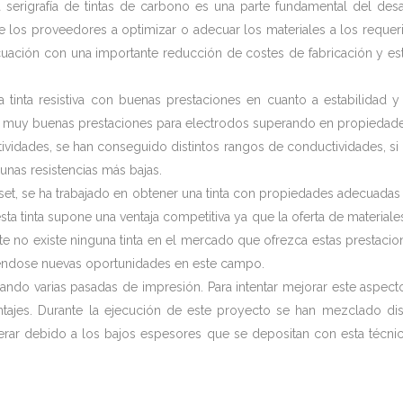
a serigrafía de tintas de carbono es una parte fundamental del de
 los proveedores a optimizar o adecuar los materiales a los requerim
ecuación con una importante reducción de costes de fabricación y est
 tinta resistiva con buenas prestaciones en cuanto a estabilidad
on muy buenas prestaciones para electrodos superando en propiedades
stividades, se han conseguido distintos rangos de conductividades, si
 unas resistencias más bajas.
fset, se ha trabajado en obtener una tinta con propiedades adecuada
ta tinta supone una ventaja competitiva ya que la oferta de materiales
e no existe ninguna tinta en el mercado que ofrezca estas prestacio
riéndose nuevas oportunidades en este campo.
icando varias pasadas de impresión. Para intentar mejorar este aspect
tajes. Durante la ejecución de este proyecto se han mezclado dis
erar debido a los bajos espesores que se depositan con esta técni