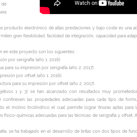
s de
ara
 producto electrónico de altas prestaciones y bajo coste es una al
miten gran flexibilidad, facilidad de integración, capacidad para ad
 en este proyecto son los siguientes:
ión por serigrafía (año 1: 2016).
va para su impresión por serigrafía (año 2: 2017).
resión por offset (año 1: 2016).
tora para su impresión por offset (año 2: 2017).
bjetivos 1 y 3) se han alcanzado con resultados muy prometedo
e confiriesen las propiedades adecuadas para cada tipo de form
o el molino tricilíndrico el cual permite lograr finuras aptas para 
 físico-químicas adecuadas para las técnicas de serigrafía y offset.
grafía, se ha trabajado en el desarrollo de tintas con dos tipos de f