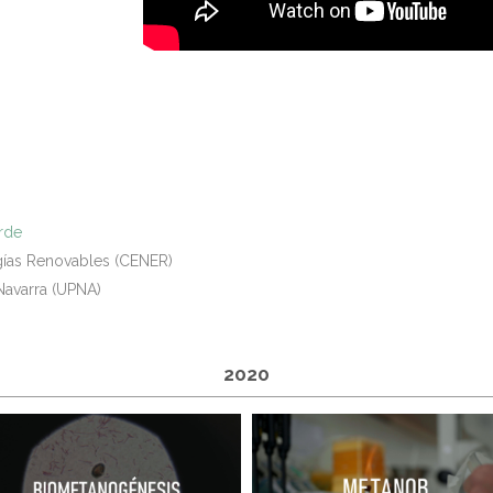
erde
gías Renovables (CENER)
Navarra (UPNA)
2020