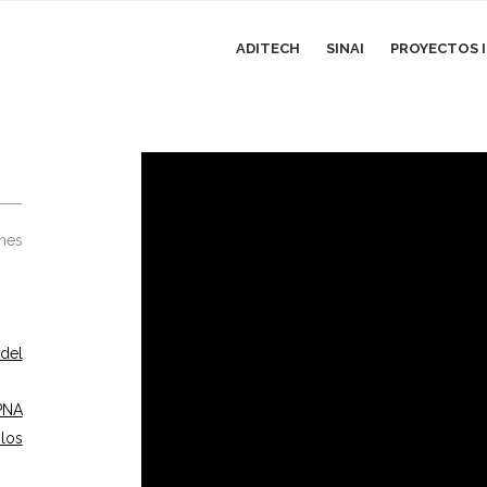
ADITECH
SINAI
PROYECTOS I
ones
 del
PNA
los