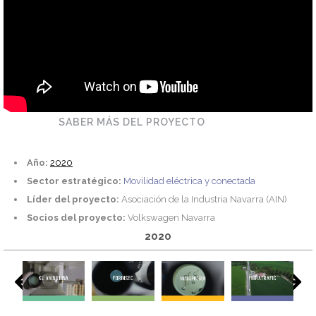
SABER MÁS DEL PROYECTO
Año:
2020
Sector estratégico:
Movilidad eléctrica y conectada
Líder del proyecto:
Asociación de la Industria Navarra (AIN)
Socios del proyecto:
Volkswagen Navarra
2020