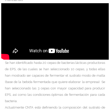
Se han identificado hasta 20 cepas de bacterias lácticas productoras
de EPS, de las cuales se han seleccionado 10 cepas, y todas ellas
han mostrado ser capaces de fermentar el sustrato mosto de malta
(base de la bebida fermentada que quiere elaborar la empresa). Se
han seleccionado las 3 cepas con mayor capacidad para producir
EPS, así como las condiciones óptimas de fermentación para cada
bacteria.
Actualmente CNTA está definiendo la composición del sustrato de