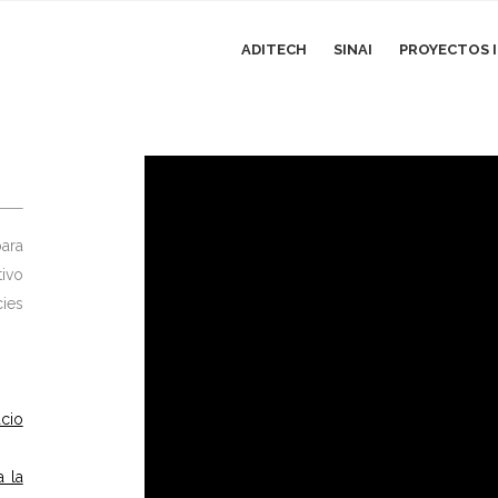
ADITECH
SINAI
PROYECTOS I
ara
tivo
ies
cio
a la