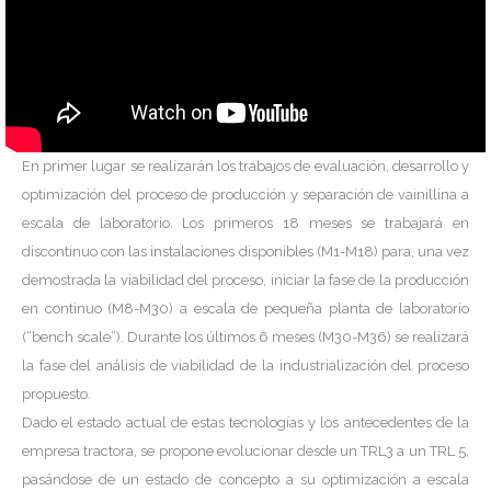
En primer lugar se realizarán los trabajos de evaluación, desarrollo y
optimización del proceso de producción y separación de vainillina a
escala de laboratorio. Los primeros 18 meses se trabajará en
discontinuo con las instalaciones disponibles (M1-M18) para, una vez
demostrada la viabilidad del proceso, iniciar la fase de la producción
en continuo (M8-M30) a escala de pequeña planta de laboratorio
(“bench scale”). Durante los últimos 6 meses (M30-M36) se realizará
la fase del análisis de viabilidad de la industrialización del proceso
propuesto.
Dado el estado actual de estas tecnologías y los antecedentes de la
empresa tractora, se propone evolucionar desde un TRL3 a un TRL 5,
pasándose de un estado de concepto a su optimización a escala