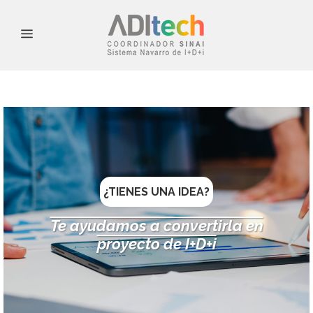
¿TIENES UNA IDEA?
Te ayudamos a convertirla en
proyecto de I+D+i