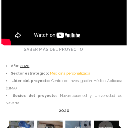
SABER MÁS DEL PROYECTO
Año:
2020
Sector estratégico:
Medicina personalizada
Líder del proyecto:
Centro de Investigación Médica Aplicada
(CIMA)
Socios del proyecto:
Navarrabiomed y Universidad de
Navarra
2020