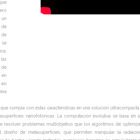
 que
ero
a un
o de
 de
e se
ca.
las
n de
e en
así
era
 que cumpla con estas características en una solución ultracompacta
superficies nanofotónicas. La computación evolutiva se basa en l
e resolver problemas multiobjetivo que los algoritmos de optimizac
 diseño de metasuperficies, que permiten manipular la radiac