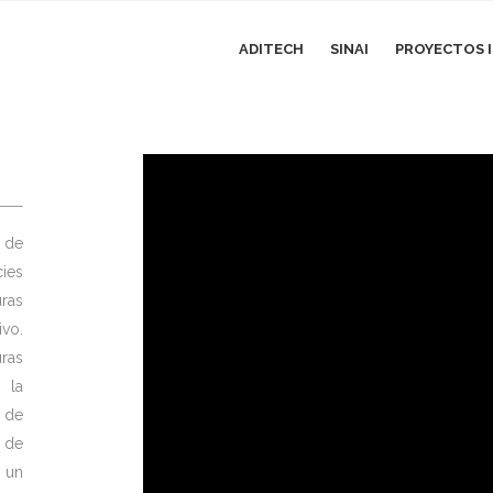
ADITECH
SINAI
PROYECTOS I
 de
ies
ras
ivo.
ras
n la
 de
 de
e un