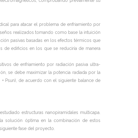
es electromagnéticos, comprobando previamente su
adical para atacar el problema de enfriamiento por
seños realizados tomando como base la intuición
ración pasivas basadas en los efectos térmicos que
os de edificios en los que se reduciría de manera
tivos de enfriamiento por radiación pasiva ultra-
ón, se debe maximizar la potencia radiada por la
tm + Psun), de acuerdo con el siguiente balance de
estudiado estructuras nanopiramidales multicapa.
la solución óptima en la combinación de estos
siguiente fase del proyecto.