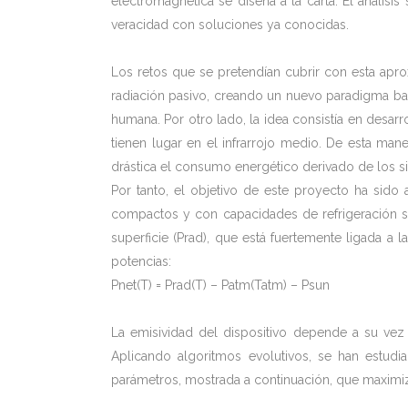
electromagnética se diseña a la carta. El aná
veracidad con soluciones ya conocidas.
Los retos que se pretendían cubrir con esta apro
radiación pasivo, creando un nuevo paradigma ba
humana. Por otro lado, la idea consistía en desarr
tienen lugar en el infrarrojo medio. De esta mane
drástica el consumo energético derivado de los si
Por tanto, el objetivo de este proyecto ha sido a
compactos y con capacidades de refrigeración su
superficie (Prad), que está fuertemente ligada a
potencias:
Pnet(T) = Prad(T) – Patm(Tatm) – Psun
La emisividad del dispositivo depende a su vez 
Aplicando algoritmos evolutivos, se han estudia
parámetros, mostrada a continuación, que maximiz