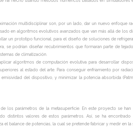
lisis se ha hecho usando métodos numéricos basados en simulador
ximación multidisciplinar son, por un lado, dar un nuevo enfoque r
sado en algoritmos evolutivos avanzados que van más allá de los di
ollar un prototipo funcional, para el diseño de soluciones de refrige
ra, se podrían diseñar recubrimientos que formaran parte de tejad
stemas de climatización.
plicar algoritmos de computación evolutiva para desarrollar disposi
periores al estado del arte. Para conseguir enfriamiento por radiaci
 la emisividad del dispositivo, y minimizar la potencia absorbida (Pa
de los parámetros de la metasuperficie. En este proyecto se han 
do distintos valores de estos parámetros. Así, se ha encontrado 
a el balance de potencias, la cual se pretende fabricar y medir en la 