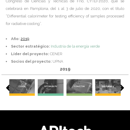
Congreso de Ciencias y Técnicas de Frío, CYTEF2020, que se
celebrará en Pamplona, del 1 al 3 de julio de 2020, con el título
“Differential calorimeter for testing efficiency of samples processed
for radiative cooling”.
Año:
2019
Sector estratégico:
Industria de la energía verde
Líder del proyecto:
CENER
Socios del proyecto:
UPNA
2019