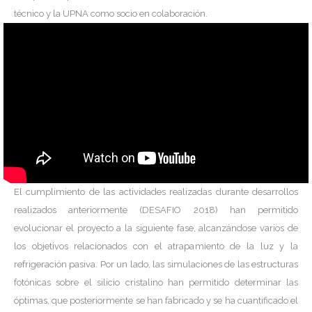
técnico y la UPNA como socio en colaboración.
El cumplimiento de las actividades realizadas durante desarrollos
realizados anteriormente (DESAFIO 2018) han permitido
evolucionar el proyecto a la siguiente fase, alcanzándose varios de
los objetivos relacionados con el atrapamiento de la luz y la
refrigeración pasiva. Por un lado, las simulaciones de las estructuras
fotónicas sobre el silicio cristalino han permitido determinar las
óptimas, que posteriormente se han fabricado y se ha cuantificado el