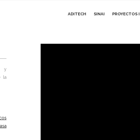
ADITECH
SINAI
PROYECTOS I
s y
 la
icos
asa