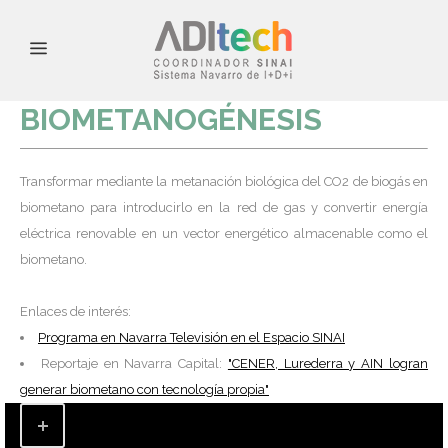
BIOMETANOGÉNESIS
Transformar mediante la metanación biológica del CO2 de biogás en
biometano para introducirlo en la red de gas y convertir energía
eléctrica renovable en un vector energético almacenable como el
biometano.
Enlaces de interés:
Programa en Navarra Televisión en el Espacio SINAI
Reportaje en Navarra Capital:
"CENER, Lurederra y AIN logran
generar biometano con tecnología propia"