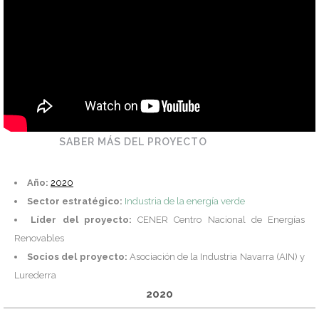
SABER MÁS DEL PROYECTO
Año:
2020
Sector estratégico:
Industria de la energía verde
Líder del proyecto:
CENER Centro Nacional de Energías
Renovables
Socios del proyecto:
Asociación de la Industria Navarra (AIN) y
Lurederra
2020