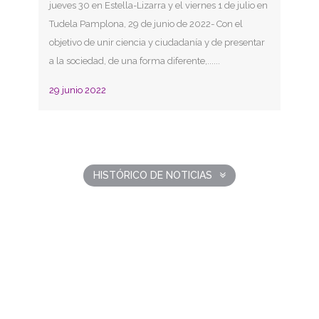
jueves 30 en Estella-Lizarra y el viernes 1 de julio en
Tudela Pamplona, 29 de junio de 2022- Con el
objetivo de unir ciencia y ciudadanía y de presentar
a la sociedad, de una forma diferente,......
29 junio 2022
y
HISTÓRICO DE NOTICIAS