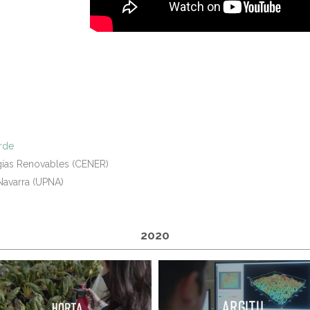
erde
gías Renovables (CENER)
Navarra (UPNA)
2020