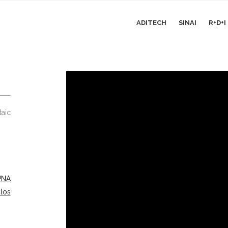
ADITECH
SINAI
R+D+
aic
PNA
los