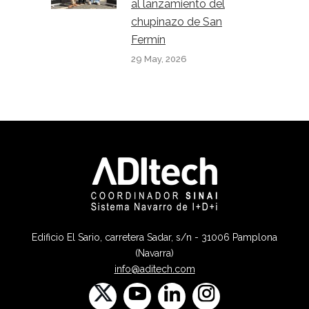
al lanzamiento del
chupinazo de San
Fermín
29 May, 2026
Edificio El Sario, carretera Sadar, s/n - 31006 Pamplona
(Navarra)
info@aditech.com