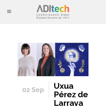
Uxua
02 Sep
Pérez de
Larraya