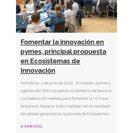
Fomentar la innovación en
pymes, principal propuesta
en Ecosistemas de
Innovación
Pamplona, 3 de junio de 2025-. Empresas, pymes y
agentes del SINAI proponen al Gobierno de Navarra
una batería de medidas para fomentar la I+D+i que
se hace en Navarra. Estas medidas son el resultado
del debate generado en la jornada de Ecosistemas ...
3
4 June 2025