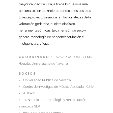
mayor calidad de vida, a fin de lo que viva una
persona sea en las mejores condiciones posibles.
En este proyecto se asociarán las fortalezas de la
valoración geriátrica, el ejercicio físico,
herramientas ómicas, la dimensión de sexo y
género, tecnología de nanoencapsulación e
inteligencia artificial.
COORDINADOR
NAVARRABIOMED FMS -
Hospital Universitario de Navarra
SOCIOS
Universidad Pública de Navarra
Centro de Investigación Médica Aplicada - CIMA
ADItech
TDN clínica traumatología y rehabilitación
avanzada SLP
InsAIght Research Center S.L.