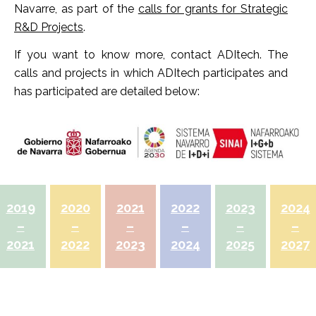
Navarre, as part of the
calls for grants for Strategic
R&D Projects
.
If you want to know more, contact ADItech. The
calls and projects in which ADItech participates and
has participated are detailed below:
2019
2020
2021
2022
2023
2024
–
–
–
–
–
–
2021
2022
2023
2024
2025
2027