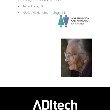
Tairel Data, S.L.
NUCAPS Nanotechnology S.L.