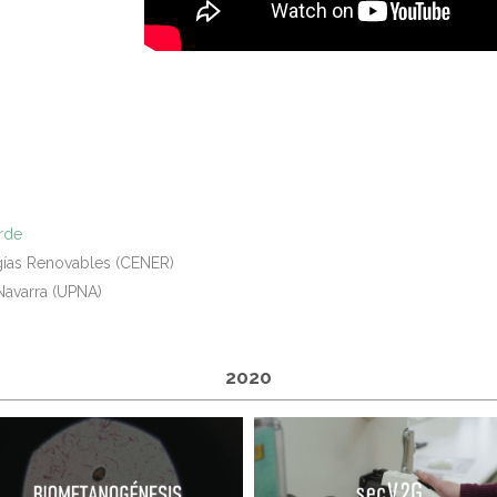
erde
gías Renovables (CENER)
Navarra (UPNA)
2020