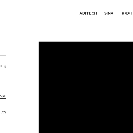
ADITECH
SINAI
R+D+
ging
NAI
les