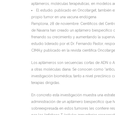
aptámeros, moléculas terapéuticas, en modelos a
El estudio, publicado en Oncotarget, también
propio tumor en una vacuna endógena
Pamplona, 28 de noviembre. Científicos del Centr
de Navarra han creado un aptámero biespecífico q
frenando su crecimiento y aumentando la superviv
estudio liderado por el Dr. Fernando Pastor, resp
CIMA,y publicado en la revista científica Oncotarge
Los aptámeros son secuencias cortas de ADN o A
a otras moléculas diana. Se conocen como “anticu
investigación biomédica, tanto a nivel preclínico 
terapias dirigidas.
En concreto esta investigación muestra una estrat
administración de un aptámero biespecífico que ha
sobreexpresada en estos tumores les confiere resi