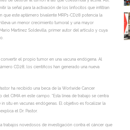
les de destruir al tumor) a las que coestimula y activa. Así,
r la señal para la activación de los linfocitos que infiltran
an que este aptámero bivalente MRP1-CD28 potencia la
onlleva un menor crecimiento tumoral y una mayor
Mario Martínez Soldevilla, primer autor del artículo y cuya
o.
 convertir el propio tumor en una vacuna endógena. Al
aptámero CD28, los científicos han generado una nueva
. Pastor ha recibido una beca de la Worlwide Cancer
 del CIMA en este campo. “Esta línea de trabajo se centra
in situ en vacunas endógenas. El objetivo es focalizar la
xplica el Dr. Pastor.
ia trabajos novedosos de investigación contra el cáncer que