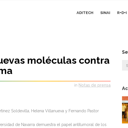
ADITECH
SINAI
R+D+
Se
uevas moléculas contra
oma
in
Notas de prensa
Ac
rtínez Soldevilla, Helena Villanueva y Fernando Pastor
iversidad de Navarra demuestra el papel antitumoral de los