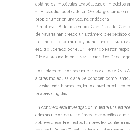
aptámeros, moléculas terapéuticas, en modelos a
El estudio, publicado en Oncotarget, también
propio tumor en una vacuna endógena
Pamplona, 28 de noviembre. Científicos del Centr
de Navarra han creado un aptámero biespecífico q
frenando su crecimiento y aumentando la superviv
estudio liderado por el Dr. Fernando Pastor, resp
CIMA,y publicado en la revista científica Oncotarge
Los aptámeros son secuencias cortas de ADN o A
a otras moléculas diana. Se conocen como “anticu
investigación biomédica, tanto a nivel preclínico 
terapias dirigidas.
En concreto esta investigación muestra una estrat
administración de un aptámero biespecífico que ha
sobreexpresada en estos tumores les confiere resi