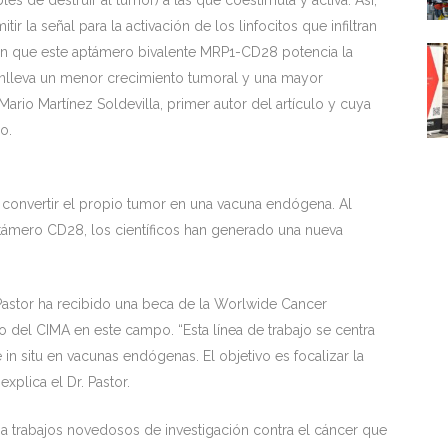
les de destruir al tumor) a las que coestimula y activa. Así,
r la señal para la activación de los linfocitos que infiltran
an que este aptámero bivalente MRP1-CD28 potencia la
onlleva un menor crecimiento tumoral y una mayor
Mario Martínez Soldevilla, primer autor del artículo y cuya
o.
 convertir el propio tumor en una vacuna endógena. Al
aptámero CD28, los científicos han generado una nueva
. Pastor ha recibido una beca de la Worlwide Cancer
 del CIMA en este campo. “Esta línea de trabajo se centra
in situ en vacunas endógenas. El objetivo es focalizar la
xplica el Dr. Pastor.
ia trabajos novedosos de investigación contra el cáncer que