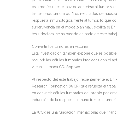
por los linfoticos T (células inmunitarias responsab
esta molécula es capaz de adherirse al tumor y emiti
las lesiones tumorales. “Los resultados demuestr
respuesta inmunológica frente al tumor, lo que c
supervivencia en el modelo animal”, explica el Dr. 
tesis doctoral se ha basado en parte de este trabaj
Convertir los tumores en vacunas
Esta investigación también expone que es posible
recubrir las células tumorales irradiadas con el 
vacuna llamada CD28Aptvax.
Al respecto del este trabajo, recientemente el Dr
Research Foundation (WCR) que refuerza el trabajo
en convertir células tumorales del propio paciente 
inducción de la respuesta inmune frente al tumor” e
La WCR es una fundación internacional que financ