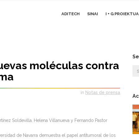
ADITECH
SINAI
I + G PROIEKTU
Se
uevas moléculas contra
oma
in
Notas de prensa
Ac
rtínez Soldevilla, Helena Villanueva y Fernando Pastor
iversidad de Navarra demuestra el papel antitumoral de los