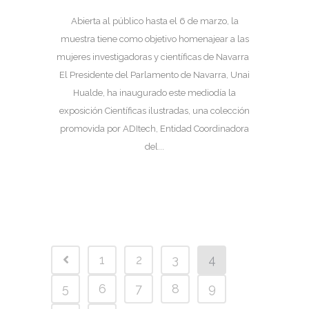
Abierta al público hasta el 6 de marzo, la
muestra tiene como objetivo homenajear a las
mujeres investigadoras y científicas de Navarra
El Presidente del Parlamento de Navarra, Unai
Hualde, ha inaugurado este mediodía la
exposición Científicas ilustradas, una colección
promovida por ADItech, Entidad Coordinadora
del...
1
2
3
4
5
6
7
8
9