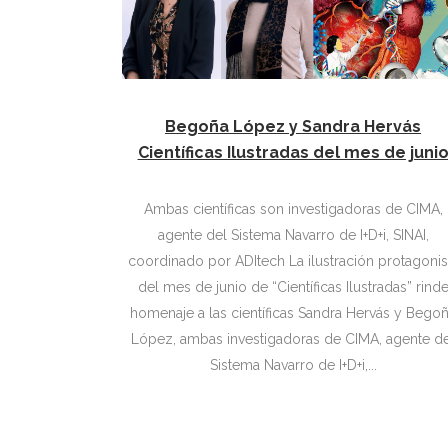
Begoña López y Sandra Hervás
Científicas Ilustradas del mes de juni
Ambas científicas son investigadoras de CIMA,
agente del Sistema Navarro de I+D+i, SINAI,
coordinado por ADItech La ilustración protagonista
del mes de junio de “Científicas Ilustradas” rind
homenaje a las científicas Sandra Hervás y Bego
López, ambas investigadoras de CIMA, agente d
Sistema Navarro de I+D+i,...