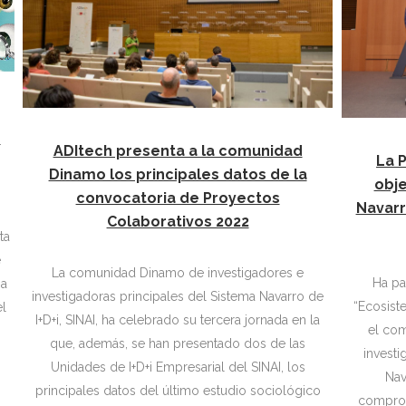
o
ADItech presenta a la comunidad
La 
Dinamo los principales datos de la
obje
convocatoria de Proyectos
Navarr
Colaborativos 2022
e
La comunidad Dinamo de investigadores e
Ha pa
ña
investigadoras principales del Sistema Navarro de
“Ecosist
el
I+D+i, SINAI, ha celebrado su tercera jornada en la
el com
que, además, se han presentado dos de las
investigaci
Unidades de I+D+i Empresarial del SINAI, los
Nav
principales datos del último estudio sociológico
comprom