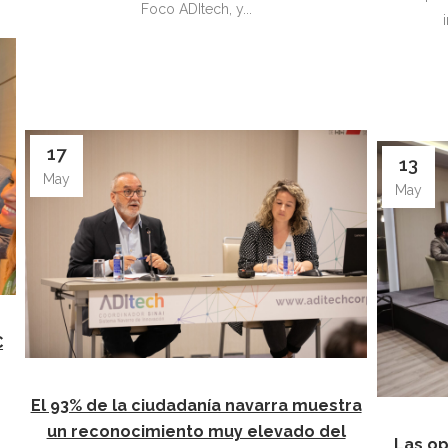
Foco ADItech, y...
17
13
May
May
C
El 93% de la ciudadanía navarra muestra
un reconocimiento muy elevado del
Las o