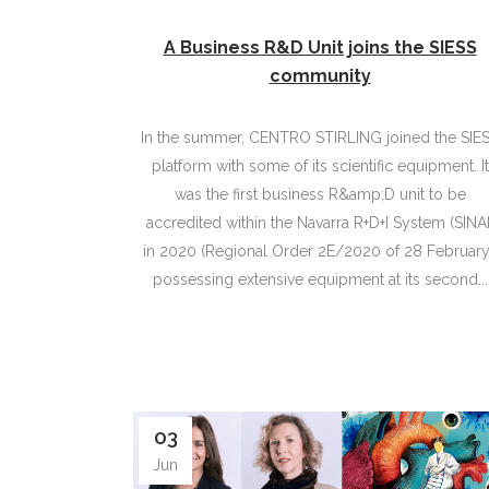
A Business R&D Unit joins the SIESS
community
In the summer, CENTRO STIRLING joined the SIE
platform with some of its scientific equipment. It
was the first business R&amp;D unit to be
accredited within the Navarra R+D+I System (SINAI
in 2020 (Regional Order 2E/2020 of 28 February
possessing extensive equipment at its second...
03
Jun