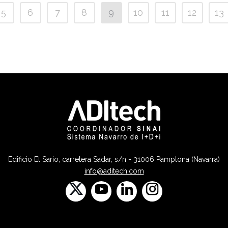
5
6
7
8
9
10
11
12
13
Edificio El Sario, carretera Sadar, s/n - 31006 Pamplona (Navarra)
info@aditech.com