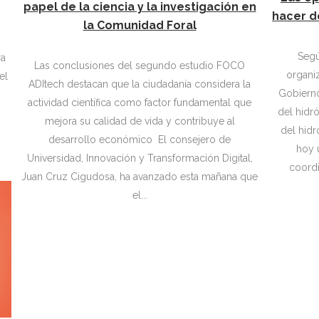
papel de la ciencia y la investigación en
hacer d
la Comunidad Foral
Segú
ra
Las conclusiones del segundo estudio FOCO
organi
el
ADItech destacan que la ciudadanía considera la
Gobierno de Nava
actividad científica como factor fundamental que
del hidr
mejora su calidad de vida y contribuye al
del hidr
desarrollo económico El consejero de
hoy 
Universidad, Innovación y Transformación Digital,
coordi
Juan Cruz Cigudosa, ha avanzado esta mañana que
el...