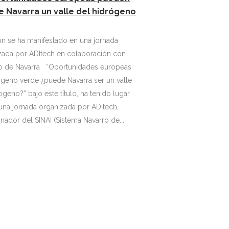
e Navarra un valle del hidrógeno
n se ha manifestado en una jornada
zada por ADItech en colaboración con
rra “Oportunidades europeas
ógeno verde ¿puede Navarra ser un valle
ogeno?” bajo este título, ha tenido lugar
una jornada organizada por ADItech,
nador del SINAI (Sistema Navarro de...