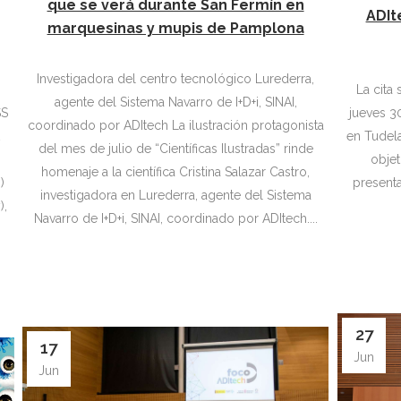
que se verá durante San Fermín en
ADIt
marquesinas y mupis de Pamplona
Investigadora del centro tecnológico Lurederra,
La cita
agente del Sistema Navarro de I+D+i, SINAI,
jueves 30
SS
coordinado por ADItech La ilustración protagonista
en Tudel
del mes de julio de “Científicas Ilustradas” rinde
objet
homenaje a la científica Cristina Salazar Castro,
presenta
)
investigadora en Lurederra, agente del Sistema
),
Navarro de I+D+i, SINAI, coordinado por ADItech....
27
17
Jun
Jun