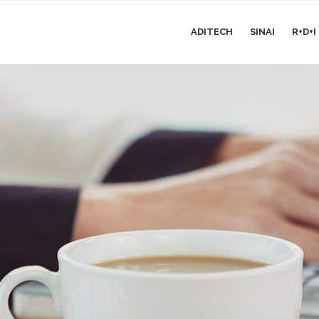
ADITECH
SINAI
R+D+