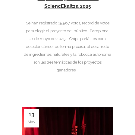
SciencEkaitza 2025
Se han registrado 15.567 votos, record de votos
para elegir el proyecto del público Pamplona,
21 de mayo de 2025 – Chips portátiles para
detectar cáncer de forma precisa, el desarrollo
de ingredientes naturales y la robótica autónoma
son las tres temáticas de los proyectos
ganadores...
13
May