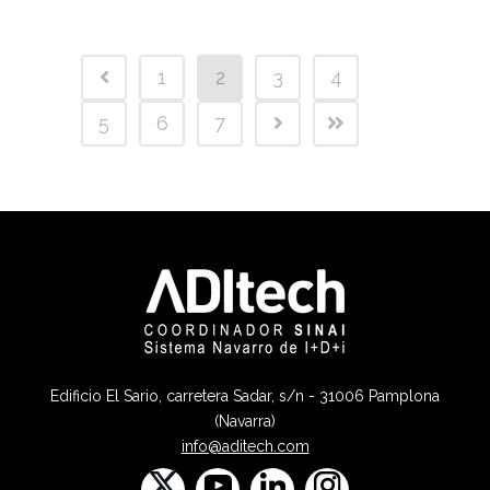
1
2
3
4
5
6
7
Edificio El Sario, carretera Sadar, s/n - 31006 Pamplona
(Navarra)
info@aditech.com