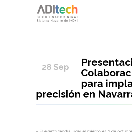
Presentac
28 Sep
Colaborac
para impl
precisión en Navarr
–
El evento tendrá lugar el miércoles 3 de octubre