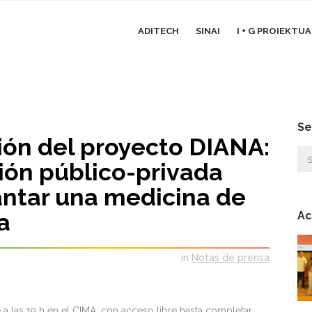
ADITECH
SINAI
I + G PROIEKTU
Se
ión del proyecto DIANA:
ión público-privada
antar una medicina de
a
Ac
in
Notas de prensa
 a las 19 h en el CIMA, con acceso libre hasta completar