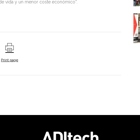
 de vida y un menor coste económico”.
Print page