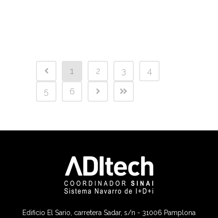
1
2
3
4
5
6
Edificio El Sario, carretera Sadar, s/n - 31006 Pamplona