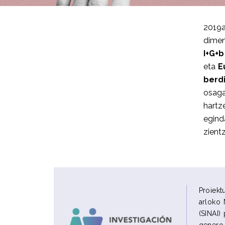
2019a
dimen
I+G+
eta
E
berd
osaga
hartz
egin
zientz
Proiekt
arloko 
(SINAI)