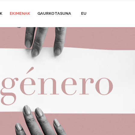
AK
EKIMENAK
GAURKOTASUNA
EU