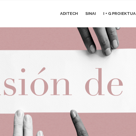
ADITECH
SINAI
I + G PROIEKTU