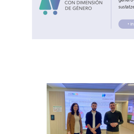
genero-
sustatz
+ i