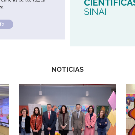
dimentsioa txertatzea
ea.
nfo
NOTICIAS