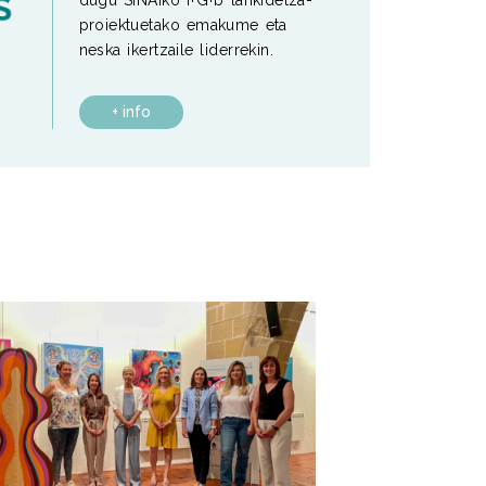
dugu SINAIko I+G+b lankidetza-
proiektuetako emakume eta
neska ikertzaile liderrekin.
+ info