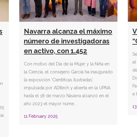
s
Navarra alcanza el máximo
V
número de investigadoras
“
en activo, con 1.452
Se
el
Con motivo del Día de la Mujer y la Niña en
de
la Ciencia, el consejero García ha inaugurado
Di
la exposición ‘Científicas Ilustradas’,
en
Fa
impulsada por ADItech y abierta en la UPNA
e 
hasta el 18 de marzo Navarra alcanzó en el
año 2023 el mayor núme...
13
25
ia
11 February 2025