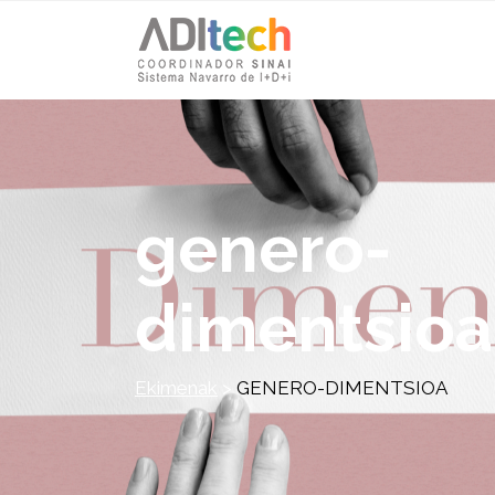
genero-
dimentsioa
Ekimenak
>
GENERO-DIMENTSIOA