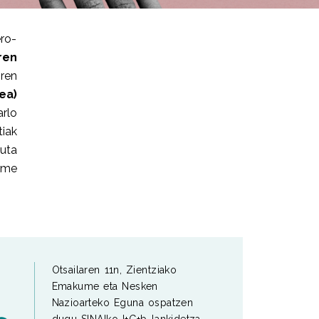
ro-
ren
a
ren
ea)
arlo
iak
uta
ume
Otsailaren 11n, Zientziako
Emakume eta Nesken
Nazioarteko Eguna ospatzen