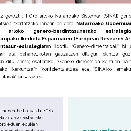
z geroztik, I+G+b arloko Nafarroako Sisteman (SINAI) gene
tsioa txertatzeko lanean ari gara,
Nafarroako Gobernua
b arloko genero-berdintasunerako estrategi
uropako Ikerketa Esparruaren (European Research Ar
intasun-estrategia
ren ildotik. “Genero-dimentsioak” bi 
rri eta beharrezkotan gauzatzen ditugun ekintza guzt
en ditu barne; esaterako, “Genero-dimentsioa kontuan hart
dako ikerkuntza”n kontzientziatzea eta “SINAIko emak
ialariak” ikusaraztea.
u honen helburua da I+G+b
Nafarroako Sistemako
 proiektuen edukian