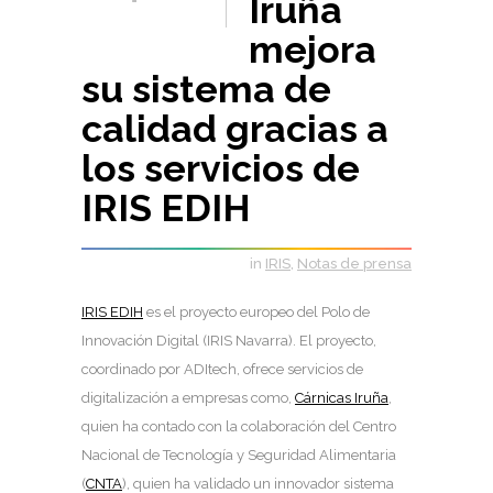
Iruña
mejora
su sistema de
calidad gracias a
los servicios de
IRIS EDIH
in
IRIS
,
Notas de prensa
IRIS EDIH
es el proyecto europeo del Polo de
Innovación Digital (IRIS Navarra). El proyecto,
coordinado por ADItech, ofrece servicios de
digitalización a empresas como,
Cárnicas Iruña
,
quien ha contado con la colaboración del Centro
Nacional de Tecnología y Seguridad Alimentaria
(
CNTA
), quien ha validado un innovador sistema