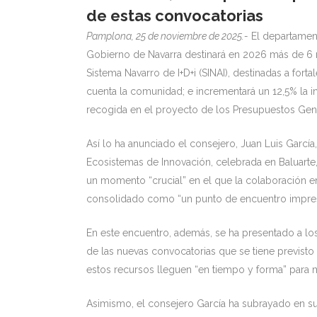
de estas convocatorias
Pamplona, 25 de noviembre de 2025.-
El departament
Gobierno de Navarra destinará en 2026 más de 6 m
Sistema Navarro de I+D+i (SINAI), destinadas a for
cuenta la comunidad; e incrementará un 12,5% la i
recogida en el proyecto de los Presupuestos Gene
Así lo ha anunciado el consejero, Juan Luis García
Ecosistemas de Innovación, celebrada en Baluart
un momento “crucial” en el que la colaboración en
consolidado como “un punto de encuentro impres
En este encuentro, además, se ha presentado a los
de las nuevas convocatorias que se tiene previsto 
estos recursos lleguen “en tiempo y forma” para m
Asimismo, el consejero García ha subrayado en su 