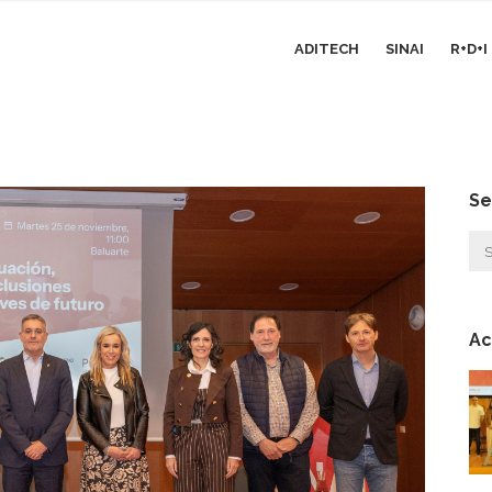
ADITECH
SINAI
R+D+
Se
Ac