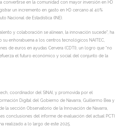
a convertirse en la comunidad con mayor inversión en I+D
gistrar un incremento en gasto en I+D cercano al 40%
uto Nacional de Estadística (INE).
ento y colaboración se alinean, la innovación sucede”, ha
o su enhorabuena a los centros tecnológicos NAITEC,
ones de euros en ayudas Cervera (CDTI), un logro que “no
refuerza el futuro económico y social del conjunto de la
Itech, coordinador del SINAI, y promovida por el
ormación Digital del Gobierno de Navarra, Guillermo Bea y
fa de la sección Observatorio de la Innovación de Navarra,
les conclusiones del informe de evaluación del actual PCTI
ha realizado a lo largo de este 2025.