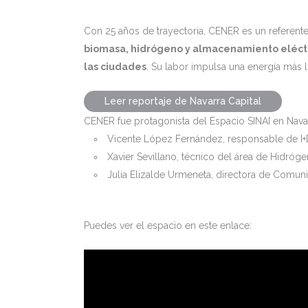
Con 25 años de trayectoria, CENER es un referent
biomasa, hidrógeno y almacenamiento eléct
las ciudades
. Su labor impulsa una energía más li
Leer reportaje de Navarra Capital
CENER fue protagonista del Espacio SINAI en Navarr
Vicente López Fernández, responsable de I
Xavier Sevillano, técnico del área de Hidróg
Julia Elizalde Urmeneta, directora de Comuni
Puedes ver el espacio en este enlace: