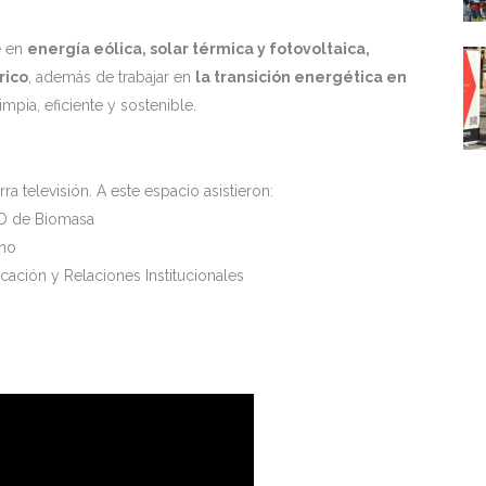
e en
energía eólica, solar térmica y fotovoltaica,
rico
, además de trabajar en
la transición energética en
mpia, eficiente y sostenible.
a televisión. A este espacio asistieron:
+D de Biomasa
eno
cación y Relaciones Institucionales