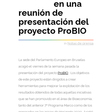
en una
reunión de
presentación del
proyecto ProBIO
in
Notas de prensa
La sede del Parlamento Europeo en Bruselas
acogió el viernes de la semana pasada la
presentación del proyecto
ProBIO
. Los objetivos
de este proyecto están dirigidos a crear
herramientas para mejorar la explotación de los
resultados obtenidos de todas aquellas iniciativas
que se han promovido en el área de Bioeconomía,
tanto del anterior 7º Programa Marco como de los
generados en los inicios de Horizonte 2020. Asistió