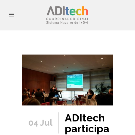
ADItech
04 Jul
participa