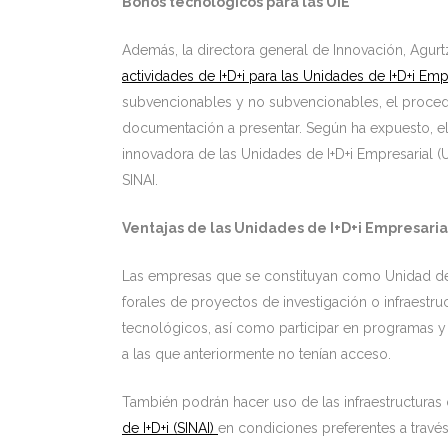
Bonos tecnológicos para las UIE
Además, la directora general de Innovación, Agurt
actividades de I+D+i para las Unidades de I+D+i Emp
subvencionables y no subvencionables, el procedim
documentación a presentar. Según ha expuesto, el 
innovadora de las Unidades de I+D+i Empresarial (U
SINAI.
Ventajas de las Unidades de I+D+i Empresaria
Las empresas que se constituyan como Unidad de I
forales de proyectos de investigación o infraestr
tecnológicos, así como participar en programas y
a las que anteriormente no tenían acceso.
También podrán hacer uso de las infraestructuras
de I+D+i (SINAI)
en condiciones preferentes a travé