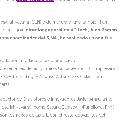
esarial Navarra (CEN) y de manera online, también han
 Sucunza,
y el director general de ADItech, Juan Ramón
nte coordinador del SINAI, ha realizado un análisis
ada por la redactora de la publicación
presentantes de las primeras Unidades de I+D+i Empresarial
ta (Centro Stirling) y Alfonso Antoñanzas (Exkal), han
eras.
dactor de Disruptores e Innovadores Javier Arnau, tanto
sarial Navarra), como Susana Barasoain (Functional Print),
s son los nexos de las UIE con el resto de Agentes del