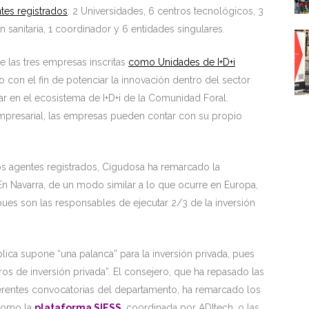
tes registrados
: 2 Universidades, 6 centros tecnológicos, 3
ón sanitaria, 1 coordinador y 6 entidades singulares.
de las tres empresas inscritas
como Unidades de I+D+i
o con el fin de potenciar la innovación dentro del sector
ar en el ecosistema de I+D+i de la Comunidad Foral.
Empresarial, las empresas pueden contar con su propio
os agentes registrados, Cigudosa ha remarcado la
En Navarra, de un modo similar a lo que ocurre en Europa,
pues son las responsables de ejecutar 2/3 de la inversión
lica supone “una palanca” para la inversión privada, pues
ros de inversión privada”. El consejero, que ha repasado las
ferentes convocatorias del departamento, ha remarcado los
 como la
plataforma SIESS
, coordinada por ADItech, o las