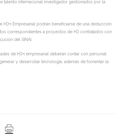
 talento internacional investigador gestionados por la
 I+D+i Empresarial podrán beneficiarse de una deducción
tos correspondientes a proyectos de I+D contratados con
ución del SINAI.
dades de I+D+i empresarial deberán contar con personal
 generar y desarrollar tecnología, además de fomentar la