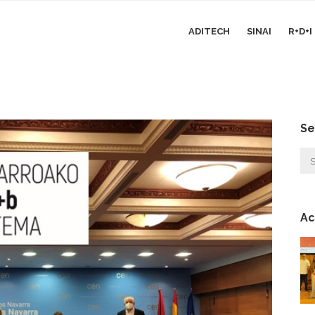
ADITECH
SINAI
R+D+
Se
Ac