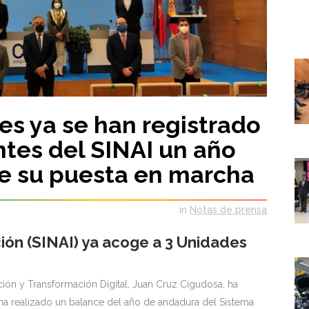
es ya se han registrado
tes del SINAI un año
e su puesta en marcha
in
Notas de prensa
ión (SINAI) ya acoge a 3 Unidades
ión y Transformación Digital, Juan Cruz Cigudosa, ha
ha realizado un balance del año de andadura del Sistema