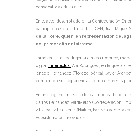
convocatorias de talento.
En el acto, desarrollado en la Confederación Empr
participado el presidente de la CEN, Juan Miguel
de la Torre, quien, en representación del age
del primer año del sistema.
También ha tenido lugar una mesa redonda, moder
digital
Hipertextual
Ara Rodríguez, en la que los re
Ignacio Hernández (Florette Ibérica), Javier Arance
compartido sus experiencias como empresas pion
En una segunda mesa redonda, moderada por el re
Carlos Fernández Valdivielso (Confederación Empre
y Estibalitz Erauzquin (Naitec), han relatado cuále
Ecosistema de Innovación.