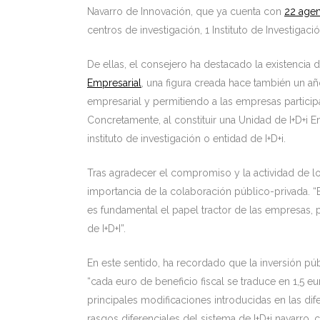
Navarro de Innovación, que ya cuenta con
22 agen
centros de investigación, 1 Instituto de Investigaci
De ellas, el consejero ha destacado la existencia 
Empresarial
, una figura creada hace también un añ
empresarial y permitiendo a las empresas particip
Concretamente, al constituir una Unidad de I+D+i 
instituto de investigación o entidad de I+D+i.
Tras agradecer el compromiso y la actividad de l
importancia de la colaboración público-privada. “
es fundamental el papel tractor de las empresas, 
de I+D+I”.
En este sentido, ha recordado que la inversión púb
“cada euro de beneficio fiscal se traduce en 1,5 eu
principales modificaciones introducidas en las di
rasgos diferenciales del sistema de I+D+i navarro,