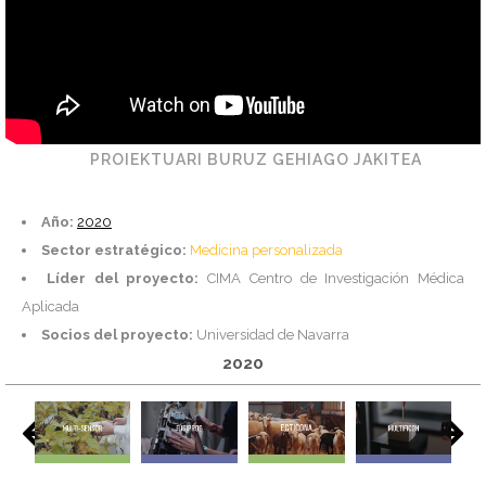
PROIEKTUARI BURUZ GEHIAGO JAKITEA
Año:
2020
Sector estratégico:
Medicina personalizada
Líder del proyecto:
CIMA Centro de Investigación Médica
Aplicada
Socios del proyecto:
Universidad de Navarra
2020