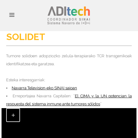
SOLIDET
Tumore solidoen adopziozko zelula-terapiarako TCR transgenikoak
identifikatzea eta garatzea.
Esteka interesgarriak:
Navarra Television-eko SINAI saioan
Erreportajea Navarra Capitalen: “
El CIMA y la UN potencian la
respuesta del sistema inmune ante tumores sólidos
”