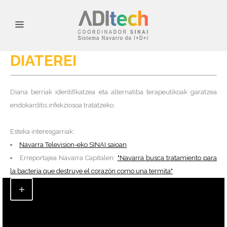
DIATEREI
Diana berriak identifikatzea eta alternatiba terapeutikoak garatzea
endokarditis infekziosoa tratatzeko.
Esteka interesgarriak:
Navarra Television-eko SINAI saioan
Erreportajea Navarra Capitalen:
"Navarra busca tratamiento para
la bacteria que destruye el corazón como una termita"