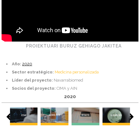
PROIEKTUARI BURUZ GEHIAGO JAKITEA
Año:
2020
Sector estratégico:
Medicina personalizada
Líder del proyecto:
Navarrabiomed
Socios del proyecto:
CIMA y AIN
2020