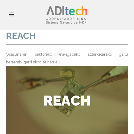
REACH
Osasunaren sektoreko etengabeko azterketarako gailu
berrerabilgarri ekodiseinatua.