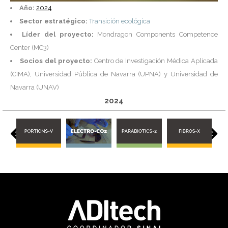
Año:
2024
Sector estratégico:
Transición ecológica
Líder del proyecto:
Mondragon Components Competence
Center (MC3)
Socios del proyecto:
Centro de Investigación Médica Aplicada
(CIMA), Universidad Pública de Navarra (UPNA) y Universidad de
Navarra (UNAV)
2024