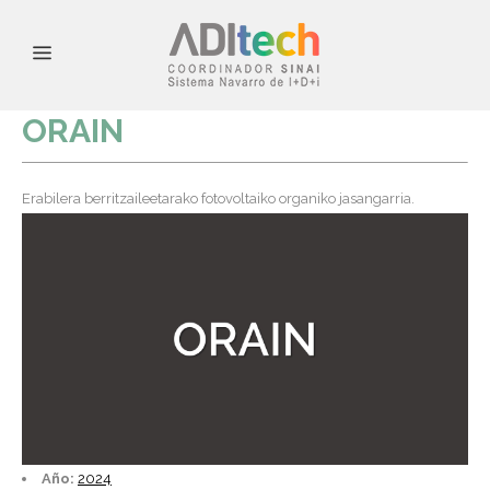
ORAIN
Erabilera berritzaileetarako fotovoltaiko organiko jasangarria.
Año:
2024