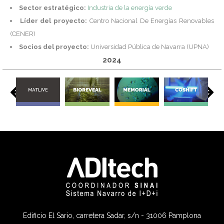
Sector estratégico:
Industria de la energía verde
Líder del proyecto:
Centro Nacional De Energías Renovables
(CENER)
Socios del proyecto:
Universidad Pública de Navarra (UPNA)
2024
Edificio El Sario, carretera Sadar, s/n - 31006 Pamplona