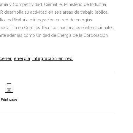
a y Competitividad, Ciemat, el Ministerio de Industria,
desarrolla su actividad en seis áreas de trabajo (eólica,
tica edificatoria e integración en red de energías
pecialista en Comités Técnicos nacionales e internacionales.
rte además como Unidad de Energía de la Corporación
cener
,
energia
,
integración en red
Print page