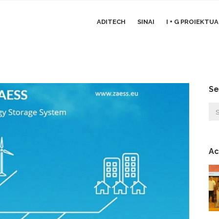
ADITECH
SINAI
I + G PROIEKTU
Se
Ac