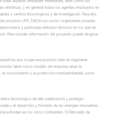
 a todas aquellas entidades interesadas, tales como los
as eléctricas, y en general todos los agentes implicados en
dades y centros tecnológicos y de investigación. Para ello,
 del proyecto LIFE ZAESS sus socios organizarán jornadas
elacionados y publicarán artículos técnicos en los que se
to. Para solicitar información del proyecto puede dirigirse
española que ocupa una posición líder en ingeniería
el mundo, tiene como modelo de empresa situar la
ía, el conocimiento y la protección medioambiental como
ntro tecnológico de alta cualificación y prestigio
plicada y el desarrollo y fomento de las energías renovables.
e actividad en los cinco continentes. El Patronato de