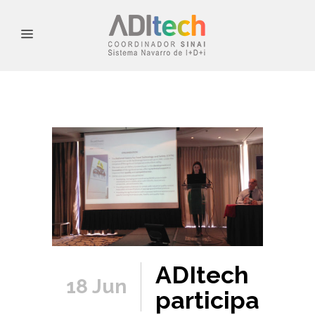
ADItech
18 Jun
participa