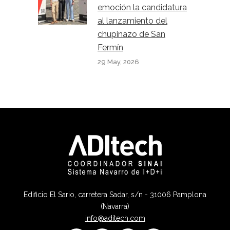
emoción la candidatura
al lanzamiento del
chupinazo de San
Fermín
29 May, 2026
Edificio El Sario, carretera Sadar, s/n - 31006 Pamplona
(Navarra)
info@aditech.com