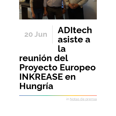
ADItech
20 Jun
asiste a
la
reunión del
Proyecto Europeo
INKREASE en
Hungría
in
Notas de prensa