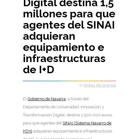
Digital destina 1,5
millones para que
agentes del SINAI
adquieran
equipamiento e
infraestructuras
de I+D
in
Notas de prensa
El
Gobierno de Navarra
, a través del
Departamento de Universidad, Innovación y
Transformación Digital, destina 1.500.000 euros
para que agentes del
SINAI (Sistema Navarro de
I+D+i)
adquieran equipamiento e infraestructuras