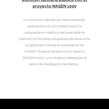
proyecto NAGEN 1000
Un consorcio, liderado por Navarrabiomed,
posicionará a la Comunidad Foral a la
vanguardia en medicina personalizada de
precisión El Complejo Hospitalario de Navarra ha
acogido esta mañana la presentación de
“NAGEN: Proyecto Genoma 1000 Navarra”
(NAGEN 1000), una iniciativa liderada por el
centro de investigación biomédica...