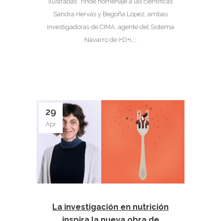
Ilustradas” rinde homenaje a las científicas
Sandra Hervás y Begoña López, ambas
investigadoras de CIMA, agente del Sistema
Navarro de I+D+i,...
29
Apr
La investigación en nutrición
inspira la nueva obra de