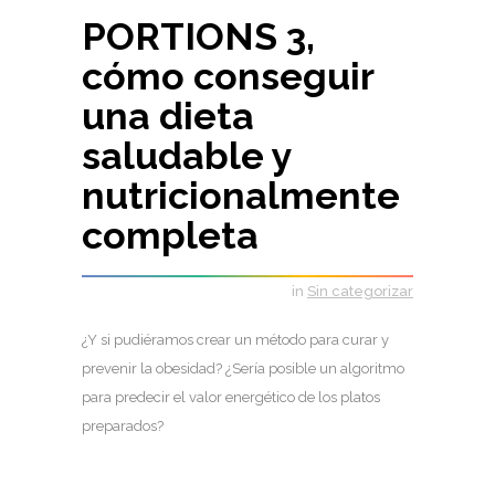
PORTIONS 3,
cómo conseguir
una dieta
saludable y
nutricionalmente
completa
in
Sin categorizar
¿Y si pudiéramos crear un método para curar y
prevenir la obesidad? ¿Sería posible un algoritmo
para predecir el valor energético de los platos
preparados?