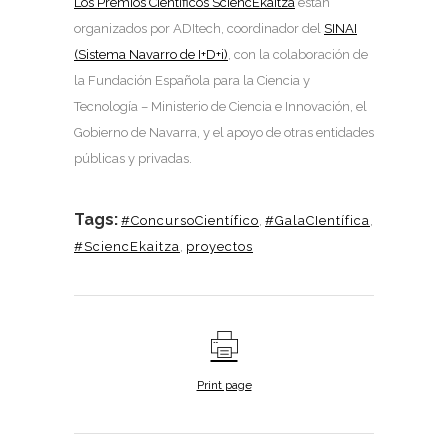
Los Premios Científicos SciencEkaitza
están
organizados por ADItech, coordinador del
SINAI
(Sistema Navarro de I+D+i)
, con la colaboración de
la Fundación Española para la Ciencia y
Tecnología – Ministerio de Ciencia e Innovación, el
Gobierno de Navarra, y el apoyo de otras entidades
públicas y privadas.
Tags:
#ConcursoCientífico
,
#GalaCIentífica
,
#SciencEkaitza
,
proyectos
Print page