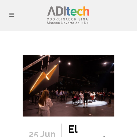
El
25 Jun