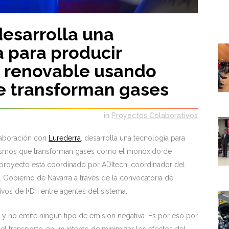
esarrolla una
 para producir
 renovable usando
e transforman gases
in
Proyectos Colaborativos
laboración con
Lurederra
, desarrolla una tecnología para
ismos que transforman gases como el monóxido de
l proyecto está coordinado por ADItech, coordinador del
 el Gobierno de Navarra a través de la convocatoria de
vos de I+D+i entre agentes del sistema.
s y no emite ningún tipo de emisión negativa. Es por eso por