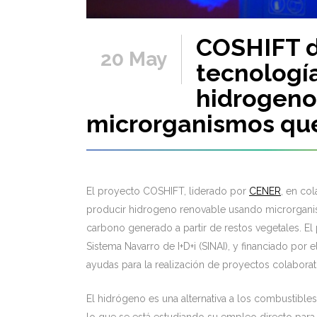
COSHIFT d
20 May
tecnología
hidrogeno
microrganismos qu
El proyecto COSHIFT, liderado por
CENER
, en co
producir hidrogeno renovable usando microrgan
carbono generado a partir de restos vegetales. E
Sistema Navarro de I+D+i (SINAI), y financiado por
ayudas para la realización de proyectos colaborati
El hidrógeno es una alternativa a los combustible