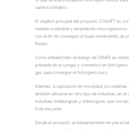
lo que se está estudiando su empleo directo para e
cambio climático.
El objetivo principal del proyecto COSHIFT es co
manera sostenible y empleando microrganismos qu
con el fin de conseguir un buen rendimiento de 
fósiles.
Como entidad líder, el trabajo de CENER se centr
presente en el syngas y convertirlo en hidrógeno
gas, para conseguir el hidrógeno puro.
Además, su aplicación en movilidad, los sistemas
también utilizarse en otro tipo de industrias, en e
industrias metalúrgicas y siderúrgicas, que son l
toda esa parte.
Desde el proyecto se trabaja también en una escala 